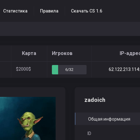
Статистика
Правила
Скачать CS 1.6
Карта
Игроков
IP-адре
$2000$
62.122.213.114
6/32
zadoich
Общая информация
ID