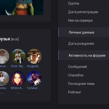
Группа
Дата регистрации
Ник на сервере
Личные данные
узья
[все]
Дата рождения
Активность на форуме
Алексей Бурченков
Олег Журавлев
Андрей Шалуев
Сообщений
Спасибок
Последняя тема
enka
White Angel
Галина' Беляева
Рейтинг