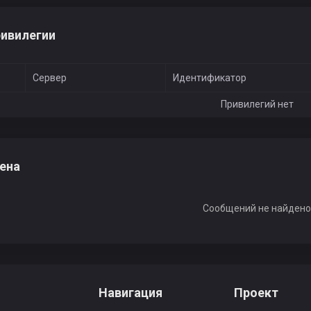
Nova
Алексей Иванов
ronin
ивилегии
aloy
samomnenie
Гарик Котов
Сервер
Идентификатор
Привилегий нет
ЖиК
aIIIoT
Толясик Яруто
ена
3.14ToH4uK
Super Bot
GeT_LeFt
Сообщений не найден
Kc10
m0neSy
Навигация
Проект