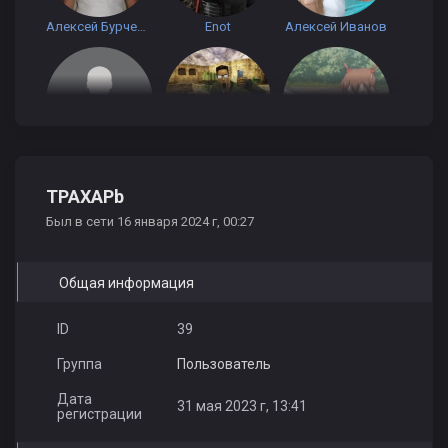
Алексей Бурченков
Enot
Алексей Иванов
adv1se
VOLOMBO
FURY1111
TPAXAPb
Был в сети 16 января 2024 г, 00:27
Общая информация
ID
39
Группа
Пользователь
Дата
31 мая 2023 г, 13:41
регистрации