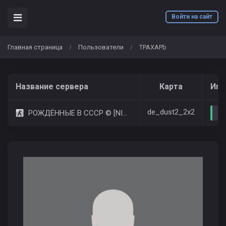
Войти на сайт
Главная страница
Пользователи
TPAXAPb
/
/
Название сервера
Карта
Игр
de_dust2_2x2
РОЖДЁННЫЕ В СССР © [NIGHT FREE VIP]
2